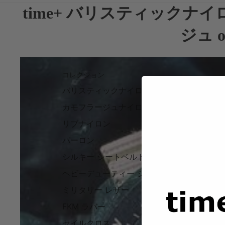
time+ バリスティックナ
コレクション
ジュ o
コレクション
バリスティックナイロン
カモフラージュナイロン
リブナイロン
パーロン
シルキー シートベルト ナイロン
ヘビーデューティー シートベルト ナイロン
ミリタリー レザー
FKM ラバー
セイルクロス