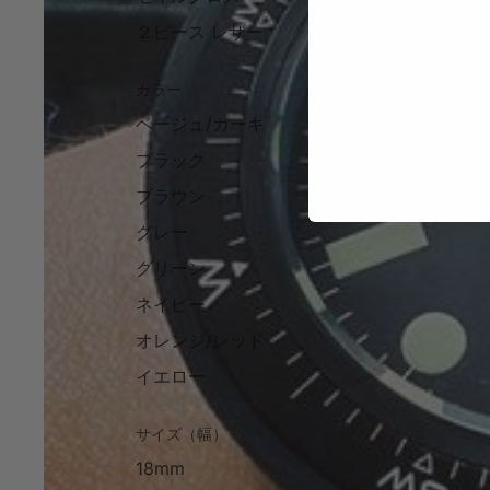
２ピース レザー
カラー
ベージュ/カーキ
カモフラージ
ブラック
ストライプ（
ブラウン
グレー
グリーン
ネイビー
オレンジ/レッド
イエロー
サイズ（幅）
18mm