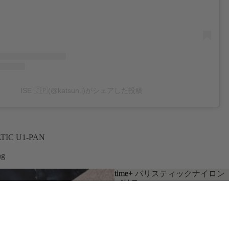
ISE 🇯🇵(@katsun.i)がシェアした投稿
TIC U1-PAN
ng
time+
time+ バリスティックナイロン
バリス
ージュ - Brushed
ティッ
クナイ
ロン ミ
リタリ