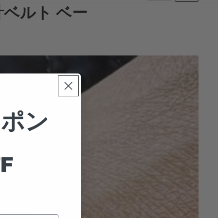
計ベルト ベー
ーポン
F