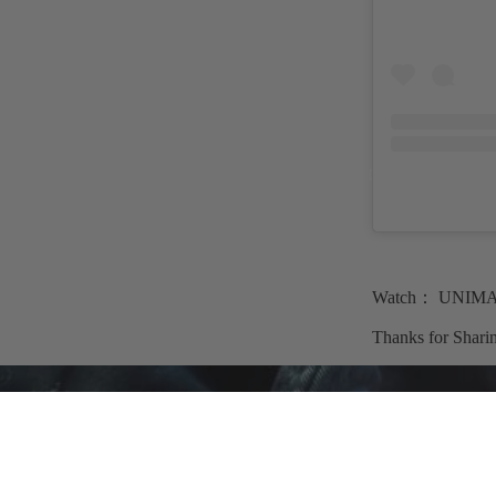
time+ について
Watch： UNIMA
Thanks for Shari